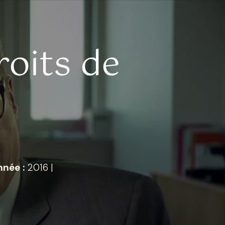
roits de
nnée :
2016
|