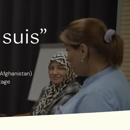
 suis”
Afghanistan)
tage