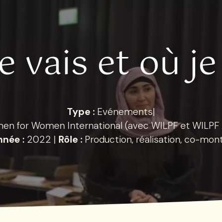
e vais et où je
Type :
Evénements
|
n for Women International (avec WILPF et WILPF 
nnée :
2022
|
Rôle :
Production, réalisation, co-mon