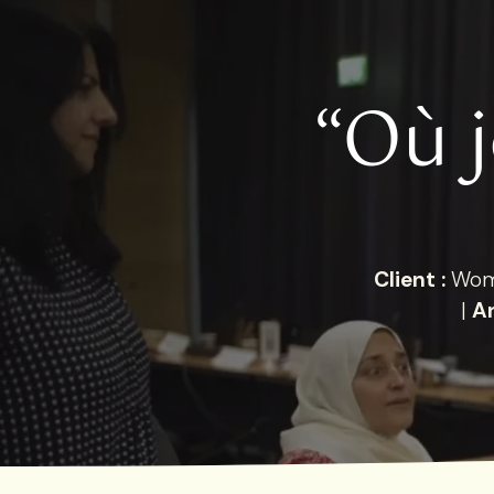
“Où j
Client :
Wome
|
A