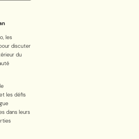
an
o, les
pour discuter
térieur du
auté
de
t les défis
igue
es dans leurs
rties